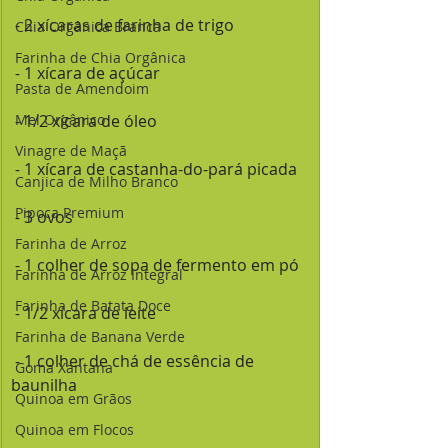
 - 2 xícaras de farinha de trigo
Chia Orgânica Branca
Farinha de Chia Orgânica
 - 1 xícara de açúcar
Pasta de Amendoim
Mel Orgânico
 - 1/2 xícara de óleo
Vinagre de Maçã
 - 1 xícara de castanha-do-pará picada
Canjica de Milho Branco
Pipoca Premium
 - 3 ovos
Farinha de Arroz
 - 1 colher de sopa de fermento em pó
Farinha de Arroz Integral
Farinha de Batata Doce
 - 1/2 xícara de leite
Farinha de Banana Verde
 - 1 colher de chá de essência de 
Goma Xantana
baunilha
Quinoa em Grãos
Quinoa em Flocos