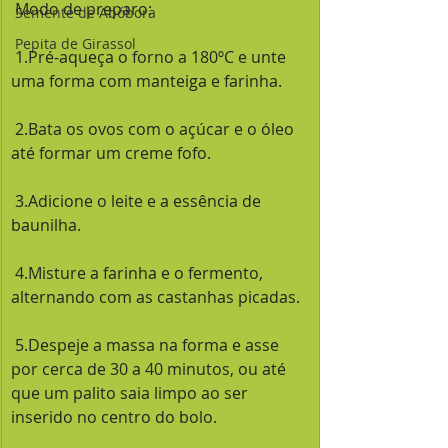
 Modo de preparo:
Semente de Abóbora
Pepita de Girassol
 1.Pré-aqueça o forno a 180ºC e unte 
uma forma com manteiga e farinha.
 2.Bata os ovos com o açúcar e o óleo 
até formar um creme fofo.
 3.Adicione o leite e a essência de 
baunilha.
 4.Misture a farinha e o fermento, 
alternando com as castanhas picadas.
 5.Despeje a massa na forma e asse 
por cerca de 30 a 40 minutos, ou até 
que um palito saia limpo ao ser 
inserido no centro do bolo.