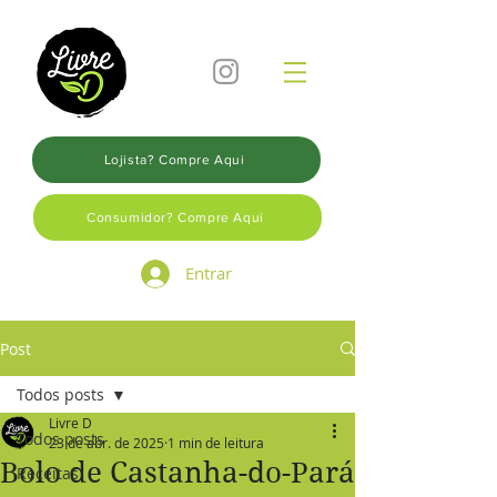
Lojista? Compre Aqui
Consumidor? Compre Aqui
Entrar
Post
Todos posts
Livre D
Todos posts
23 de abr. de 2025
1 min de leitura
Bolo de Castanha-do-Pará
Receitas