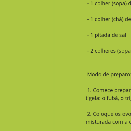
 - 1 colher (sopa
 - 1 colher (chá) 
 - 1 pitada de sal 
 - 2 colheres (sop
 Modo de preparo
 1. Comece preparando sua broa de fubá misturando os ingredientes secos numa 
tigela: o fubá, o t
 2. Coloque os ovos levemente batidos e a margarina amolecida e dê uma 
misturada com a c