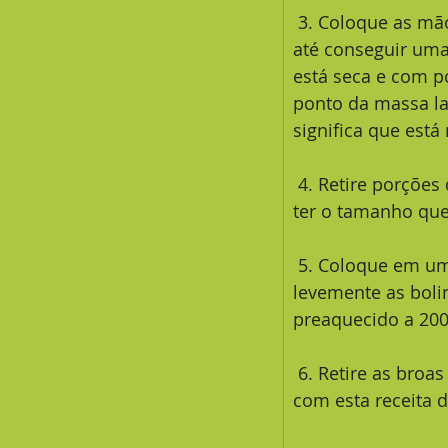
 3. Coloque as mãos e vá amassando muito bem para agregar todos os ingredientes 
até conseguir uma
está seca e com po
ponto da massa la
significa que está
 4. Retire porções de massa e modele em forma de bolinhas - as bolinhas deverão 
ter o tamanho que
 5. Coloque em uma forma untada e polvilhada com fubá ou trigo, espalme 
levemente as boli
preaquecido a 200
 6. Retire as broas de fubá do forno e espere amornar antes de servir. Delicie-se 
com esta receita d