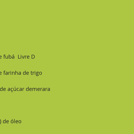
de fubá  Livre D
de farinha de trigo
) de açúcar demerara  
a) de óleo