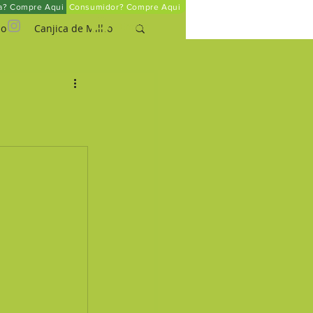
ta? Compre Aqui
Consumidor? Compre Aqui
Entrar
ho
Canjica de Milho
um
o Pará Orgânico
Mel Orgânico
rinha de Arroz Integral
Quinoa em Flocos