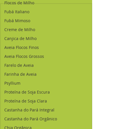
Flocos de Milho
Fubá Italiano
Fubá Mimoso
Creme de Milho
Canjica de Milho
Aveia Flocos Finos
Aveia Flocos Grossos
Farelo de Aveia
Farinha de Aveia
Psyllium
Proteína de Soja Escura
Proteína de Soja Clara
Castanha do Pará Integral
Castanha do Pará Orgânico
Chia Orgânica