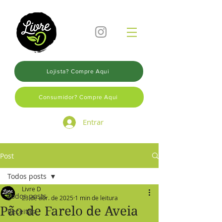
Lojista? Compre Aqui
Consumidor? Compre Aqui
Entrar
Post
Todos posts
Livre D
Todos posts
23 de abr. de 2025
1 min de leitura
Pão de Farelo de Aveia
Receitas