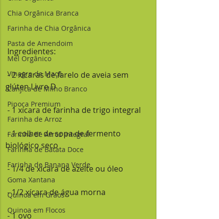
Chia Orgânica Branca
Farinha de Chia Orgânica
Pasta de Amendoim
 Ingredientes:
Mel Orgânico
Vinagre de Maçã
 - 2 xícaras de farelo de aveia sem 
glúten Livre D
Canjica de Milho Branco
Pipoca Premium
 - 1 xícara de farinha de trigo integral
Farinha de Arroz
 - 1 colher de sopa de fermento 
Farinha de Arroz Integral
biológico seco
Farinha de Batata Doce
Farinha de Banana Verde
 - 1/4 de xícara de azeite ou óleo
Goma Xantana
 - 1/2 xícara de água morna
Quinoa em Grãos
Quinoa em Flocos
 - 1 ovo