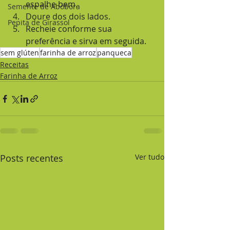
espalhe bem.
Semente de Abóbora
Doure dos dois lados.
Pepita de Girassol
Recheie conforme sua 
preferência e sirva em seguida.
sem glúten
farinha de arroz
panqueca
Receitas
Farinha de Arroz
Posts recentes
Ver tudo