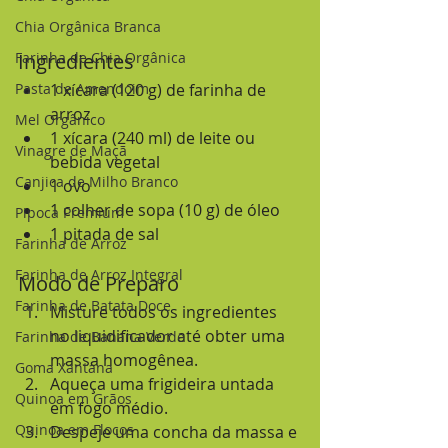
Chia Orgânica Branca
Farinha de Chia Orgânica
Ingredientes
Pasta de Amendoim
1 xícara (120 g) de farinha de 
arroz
Mel Orgânico
1 xícara (240 ml) de leite ou 
Vinagre de Maçã
bebida vegetal
Canjica de Milho Branco
1 ovo
1 colher de sopa (10 g) de óleo
Pipoca Premium
1 pitada de sal
Farinha de Arroz
Farinha de Arroz Integral
Modo de Preparo
Farinha de Batata Doce
Misture todos os ingredientes 
no liquidificador até obter uma 
Farinha de Banana Verde
massa homogênea.
Goma Xantana
Aqueça uma frigideira untada 
Quinoa em Grãos
em fogo médio.
Quinoa em Flocos
Despeje uma concha da massa e 