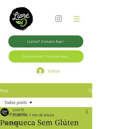
Lojista? Compre Aqui
Consumidor? Compre Aqui
Entrar
Post
Todos posts
Livre D
Todos posts
23 de fev.
1 min de leitura
Panqueca Sem Glúten
Receitas