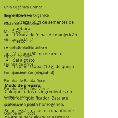
Chia Orgânica Branca
Farinha de Chia Orgânica
Ingredientes:
½ xícara (60 g) de sementes de 
Pasta de Amendoim
abóbora
Mel Orgânico
1 xícara de folhas de manjericão 
Vinagre de Maçã
fresco
1 dente de alho
Canjica de Milho Branco
¼ xícara (60 ml) de azeite
Pipoca Premium
Sal a gosto
Farinha de Arroz
1 colher (sopa) (10 g) de queijo 
Farinha de Arroz Integral
parmesão (opcional)
Farinha de Batata Doce
Modo de preparo:
Farinha de Banana Verde
Coloque todos os ingredientes no 
Goma Xantana
mixer ou liquidificador. Bata até 
obter uma pasta homogênea.
Quinoa em Grãos
Se necessário, ajuste a quantidade 
Quinoa em Flocos
de azeite para alcançar a textura 