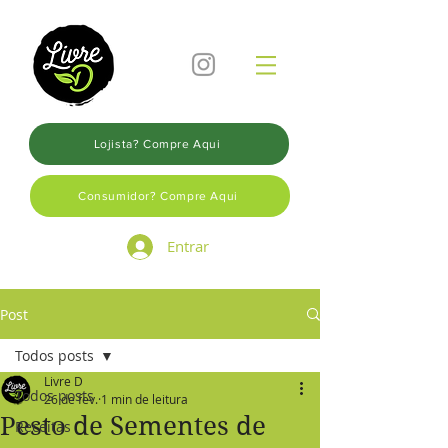
Lojista? Compre Aqui
Consumidor? Compre Aqui
Entrar
Post
Todos posts
Livre D
Todos posts
26 de fev.
1 min de leitura
Pesto de Sementes de
Receitas