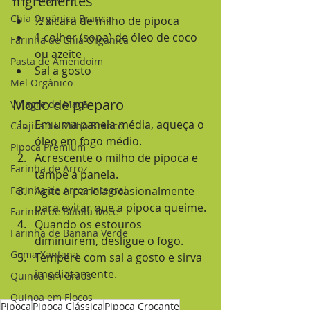
Ingredientes
Chia Orgânica Branca
½ xícara de milho de pipoca
1 colher (sopa) de óleo de coco 
Farinha de Chia Orgânica
ou azeite
Pasta de Amendoim
Sal a gosto
Mel Orgânico
Modo de preparo
Vinagre de Maçã
Em uma panela média, aqueça o 
Canjica de Milho Branco
óleo em fogo médio.
Pipoca Premium
Acrescente o milho de pipoca e 
Farinha de Arroz
tampe a panela.
Farinha de Arroz Integral
Agite a panela ocasionalmente 
para evitar que a pipoca queime.
Farinha de Batata Doce
Quando os estouros 
Farinha de Banana Verde
diminuírem, desligue o fogo.
Goma Xantana
Tempere com sal a gosto e sirva 
imediatamente.
Quinoa em Grãos
Quinoa em Flocos
Pipoca
Pipoca Clássica
Pipoca Crocante