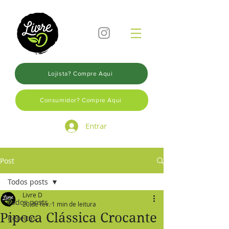
Lojista? Compre Aqui
Consumidor? Compre Aqui
Entrar
Post
Todos posts
Livre D
Todos posts
20 de fev.
1 min de leitura
Pipoca Clássica Crocante
Receitas