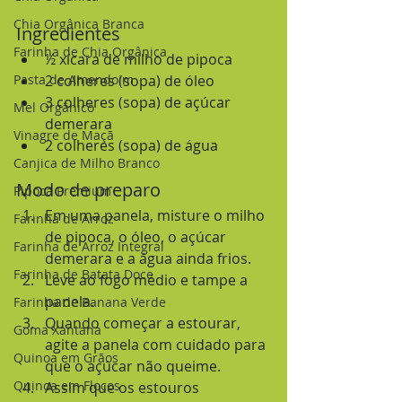
Chia Orgânica Branca
Ingredientes
Farinha de Chia Orgânica
½ xícara de milho de pipoca
Pasta de Amendoim
2 colheres (sopa) de óleo
3 colheres (sopa) de açúcar 
Mel Orgânico
demerara
Vinagre de Maçã
2 colheres (sopa) de água
Canjica de Milho Branco
Modo de preparo
Pipoca Premium
Em uma panela, misture o milho 
Farinha de Arroz
de pipoca, o óleo, o açúcar 
Farinha de Arroz Integral
demerara e a água ainda frios.
Farinha de Batata Doce
Leve ao fogo médio e tampe a 
panela.
Farinha de Banana Verde
Quando começar a estourar, 
Goma Xantana
agite a panela com cuidado para 
Quinoa em Grãos
que o açúcar não queime.
Quinoa em Flocos
Assim que os estouros 