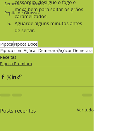
cessarem, desligue o fogo e 
Semente de Abóbora
mexa bem para soltar os grãos 
Pepita de Girassol
caramelizados.
Aguarde alguns minutos antes 
de servir.
Pipoca
Pipoca Doce
Pipoca com Açúcar Demerara
Açúcar Demerara
Receitas
Pipoca Premium
Posts recentes
Ver tudo