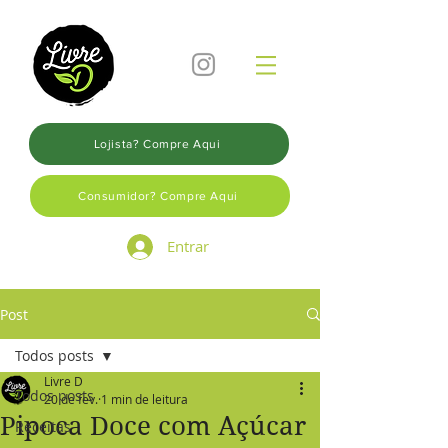
Lojista? Compre Aqui
Consumidor? Compre Aqui
Entrar
Post
Todos posts
Livre D
Todos posts
20 de fev.
1 min de leitura
Pipoca Doce com Açúcar
Receitas