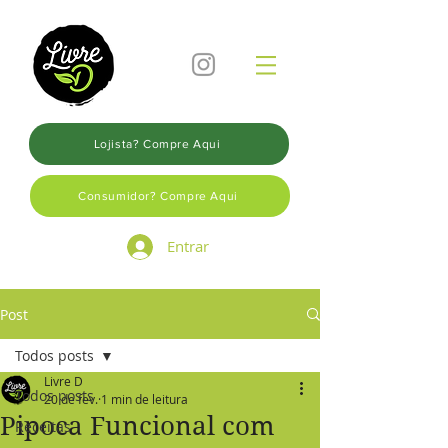
Lojista? Compre Aqui
Consumidor? Compre Aqui
Entrar
Post
Todos posts
Livre D
Todos posts
20 de fev.
1 min de leitura
Pipoca Funcional com
Receitas