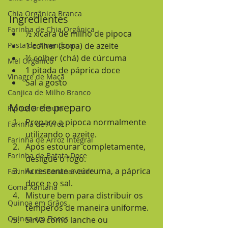
Chia Orgânica Branca
Ingredientes
Farinha de Chia Orgânica
½ xícara de milho de pipoca
Pasta de Amendoim
1 colher (sopa) de azeite
½ colher (chá) de cúrcuma
Mel Orgânico
1 pitada de páprica doce
Vinagre de Maçã
Sal a gosto
Canjica de Milho Branco
Modo de preparo
Pipoca Premium
Prepare a pipoca normalmente 
Farinha de Arroz
utilizando o azeite.
Farinha de Arroz Integral
Após estourar completamente, 
Farinha de Batata Doce
desligue o fogo.
Acrescente a cúrcuma, a páprica 
Farinha de Banana Verde
doce e o sal.
Goma Xantana
Misture bem para distribuir os 
Quinoa em Grãos
temperos de maneira uniforme.
Quinoa em Flocos
Sirva como lanche ou 