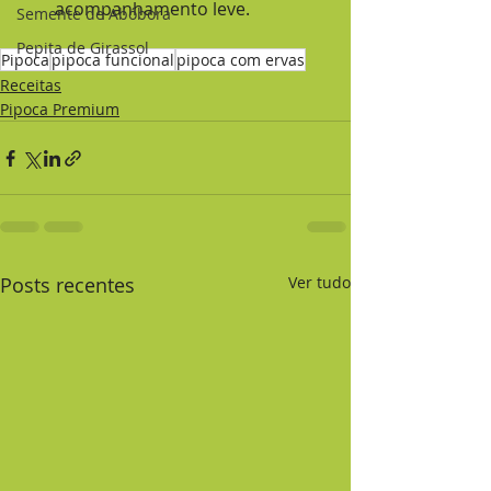
acompanhamento leve.
Semente de Abóbora
Pepita de Girassol
Pipoca
pipoca funcional
pipoca com ervas
Receitas
Pipoca Premium
Posts recentes
Ver tudo