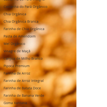
Castanha do Pará Orgânico
Chia Orgânica
Chia Orgânica Branca
Farinha de Chia Orgânica
Pasta de Amendoim
Mel Orgânico
Vinagre de Maçã
Canjica de Milho Branco
Pipoca Premium
Farinha de Arroz
Farinha de Arroz Integral
Farinha de Batata Doce
Farinha de Banana Verde
Goma Xantana