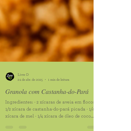
Livre D
24 de abr. de 2025
1 min de leitura
Granola com Castanha-do-Pará
Ingredientes: - 2 xícaras de aveia em flocos -
1/2 xícara de castanha-do-pará picada - 1/4
xícara de mel - 1/4 xícara de óleo de coco...