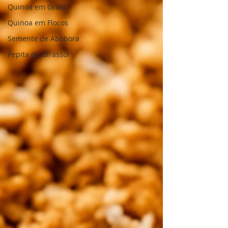
Quinoa em Grãos
Quinoa em Flocos
Semente de Abóbora
Pepita de Girassol