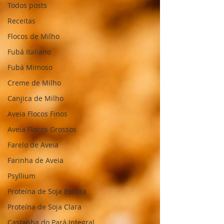
Todos posts
Receitas
Flocos de Milho
Fubá Italiano
Fubá Mimoso
Creme de Milho
Canjica de Milho
Aveia Flocos Finos
Aveia Flocos Grossos
Farelo de Aveia
Farinha de Aveia
Psyllium
Proteína de Soja Escura
Proteína de Soja Clara
Castanha do Pará Integral