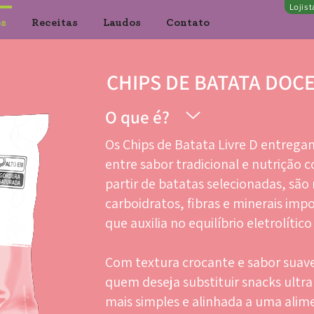
Lojis
os
Receitas
Laudos
Contato
CHIPS DE BATATA DOC
O que é?
Os Chips de Batata Livre D entrega
entre sabor tradicional e nutrição 
partir de batatas selecionadas, sã
carboidratos, fibras e minerais imp
que auxilia no equilíbrio eletrolíti
Com textura crocante e sabor suave,
quem deseja substituir snacks ult
mais simples e alinhada a uma alim