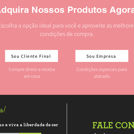
dquira Nossos Produtos Agor
Escolha a opção ideal para você e aproveite as melhore
condições de compra.
Sou Cliente Final
Sou Empresa
Compre direto e receba
Condições especiais para
em casa
atacado
es!
FALE CO
o e viva a liberdade de ser