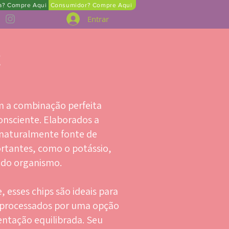
ta? Compre Aqui
Consumidor? Compre Aqui
Entrar
E
m a combinação perfeita
consciente. Elaborados a
o naturalmente fonte de
ortantes, como o potássio,
co do organismo.
 esses chips são ideais para
raprocessados por uma opção
entação equilibrada. Seu