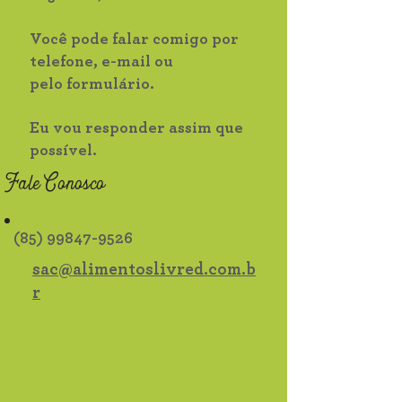
Você pode falar comigo por
telefone,
e-mail
ou
pelo formulário.
Eu vou responder assim que
possível.
Fale Conosco
(85) 99847-9526
sac@alimentoslivred.com.b
r