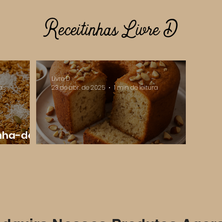
Receitinhas Livre D
Livre D
a
23 de abr. de 2025
1 min de leitura
nha-do-
Bolo de Castanha-do-Pará