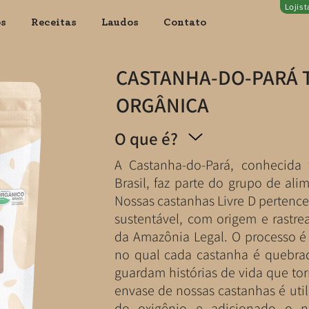
Lojis
os
Receitas
Laudos
Contato
CASTANHA-DO-PARÁ 
ORGÂNICA
O que é?
A Castanha-do-Pará, conhecid
Brasil, faz parte do grupo de al
Nossas castanhas Livre D pertenc
sustentável, com origem e rastrea
da Amazônia Legal. O processo é 
no qual cada castanha é quebr
guardam histórias de vida que to
envase de nossas castanhas é util
do oxigênio e adicionado o ni