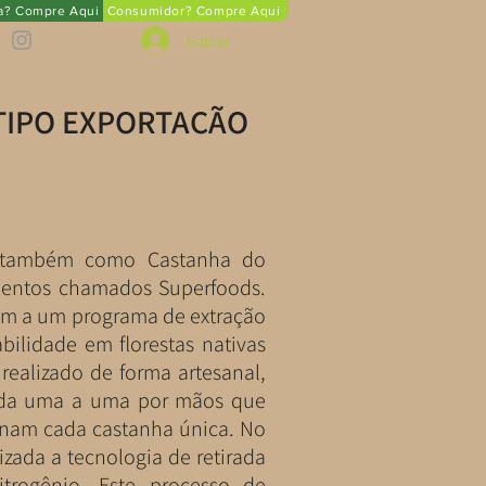
ta? Compre Aqui
Consumidor? Compre Aqui
Entrar
TIPO EXPORTAÇÃO
a também como Castanha do
imentos chamados Superfoods.
em a um programa de extração
bilidade em florestas nativas
realizado de forma artesanal,
ada uma a uma por mãos que
rnam cada castanha única. No
izada a tecnologia de retirada
trogênio. Este processo de