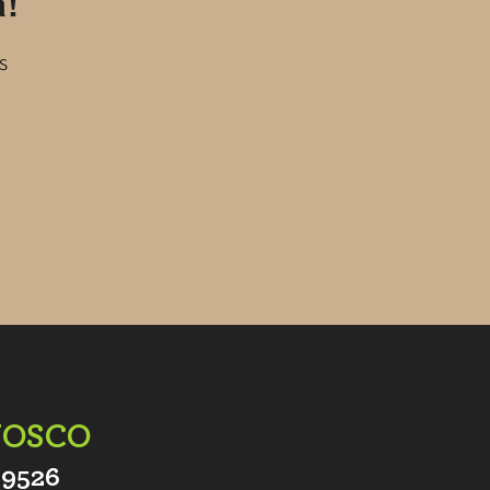
a!
s
NOSCO
-9526