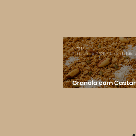
Livre D
24 de abr. de 2025
1 min de leitur
Granola com Casta
Pará