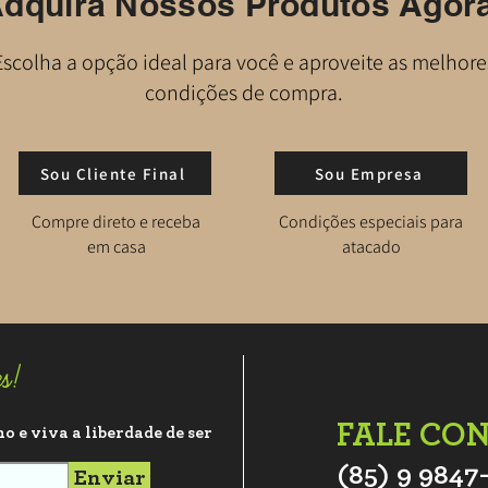
dquira Nossos Produtos Agor
Escolha a opção ideal para você e aproveite as melhore
condições de compra.
Sou Cliente Final
Sou Empresa
Compre direto e receba
Condições especiais para
em casa
atacado
es!
FALE CO
o e viva a liberdade de ser
(85) 9 9847
Enviar