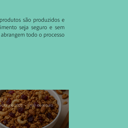
 produtos são produzidos e
limento seja seguro e sem
e abrangem todo o processo
 D
e abr. de 2025
1 min de leitura