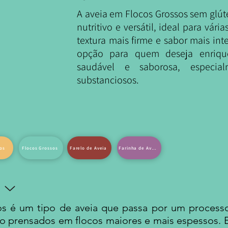
A aveia em Flocos Grossos sem glút
nutritivo e versátil, ideal para vár
textura mais firme e sabor mais in
opção para quem deseja enriqu
saudável e saborosa, especi
substanciosos.
nos
Flocos Grossos
Farelo de Aveia
Farinha de Aveia
sos é um tipo de aveia que passa por um proce
são prensados em flocos maiores e mais espessos.