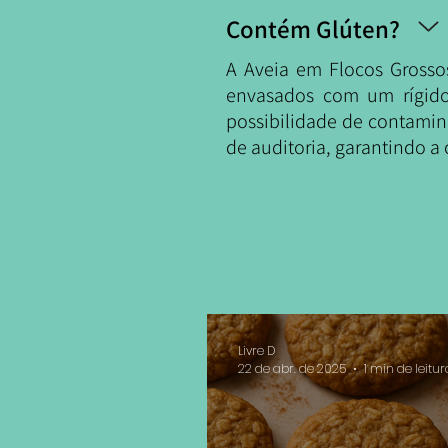
Contém Glúten?
A Aveia em Flocos Grosso
envasados com um rígido 
possibilidade de contami
de auditoria, garantindo 
Livre D
22 de abr. de 2025
1 min de leitur