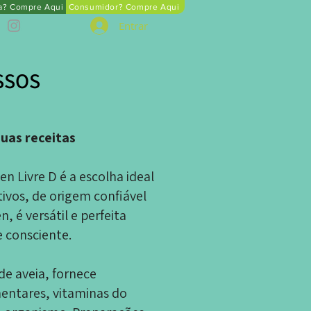
ta? Compre Aqui
Consumidor? Compre Aqui
Entrar
SSOS
suas receitas
n Livre D é a escolha ideal
ivos, de origem confiável
 é versátil e perfeita
 consciente.
de aveia, fornece
mentares, vitaminas do