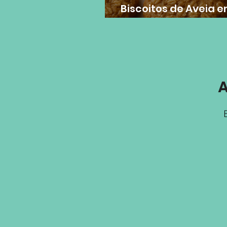
Biscoitos de Aveia e
Grossos
A