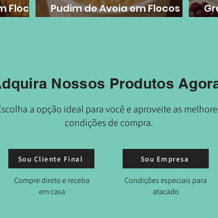
m Flocos
Pudim de Aveia em Flocos
Gr
Grossos
em
dquira Nossos Produtos Agor
Escolha a opção ideal para você e aproveite as melhore
condições de compra.
Sou Cliente Final
Sou Empresa
Compre direto e receba
Condições especiais para
em casa
atacado