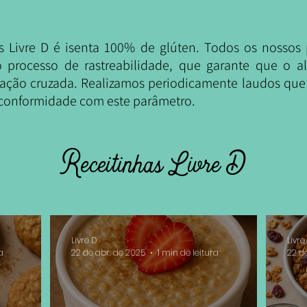
s Livre D é isenta 100% de glúten. Todos os nossos
processo de rastreabilidade, que garante que o a
nação cruzada. Realizamos periodicamente laudos qu
a conformidade com este parâmetro.
Receitinhas Livre D
Livre D
Livre
a
22 de abr. de 2025
1 min de leitura
22 d