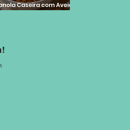
anola Caseira com Aveia
 Flocos Grossos
a!
s