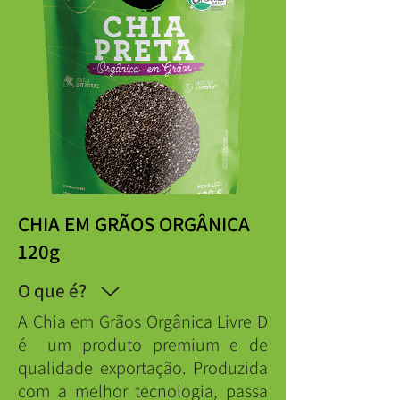
CHIA EM GRÃOS ORGÂNICA
120g
O que é?
A Chia em Grãos Orgânica Livre D
é um produto premium e de
qualidade exportação. Produzida
com a melhor tecnologia, passa