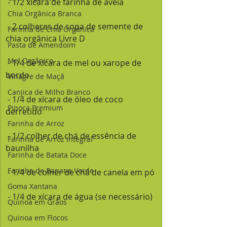
 - 1/2 xícara de farinha de aveia
Chia Orgânica Branca
 - 2 colheres de sopa de semente de 
Farinha de Chia Orgânica
chia orgânica Livre D
Pasta de Amendoim
Mel Orgânico
 - 1/4 de xícara de mel ou xarope de 
bordo
Vinagre de Maçã
Canjica de Milho Branco
 - 1/4 de xícara de óleo de coco 
Pipoca Premium
derretido
Farinha de Arroz
 - 1/2 colher de chá de essência de 
Farinha de Arroz Integral
baunilha
Farinha de Batata Doce
Farinha de Banana Verde
 - 1/4 de colher de chá de canela em pó
Goma Xantana
 - 1/4 de xícara de água (se necessário)
Quinoa em Grãos
Quinoa em Flocos