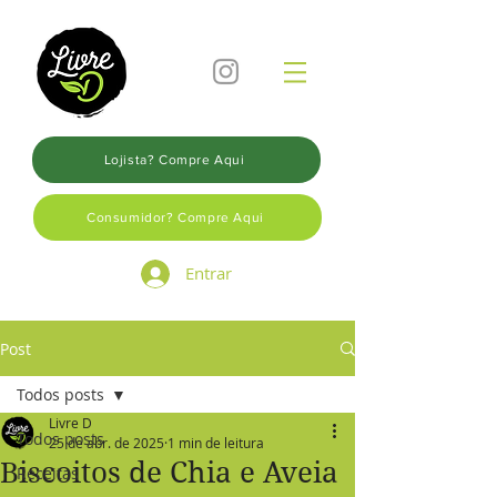
Lojista? Compre Aqui
Consumidor? Compre Aqui
Entrar
Post
Todos posts
Livre D
Todos posts
25 de abr. de 2025
1 min de leitura
Biscoitos de Chia e Aveia
Receitas