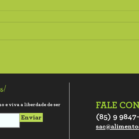
es!
FALE CO
o e viva a liberdade de ser
(85) 9 9847
Enviar
sac@alimento