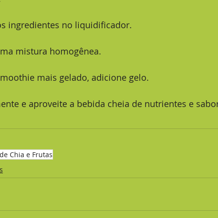
s ingredientes no liquidificador.
r uma mistura homogênea.
smoothie mais gelado, adicione gelo.
mente e aproveite a bebida cheia de nutrientes e sabor
de Chia e Frutas
s