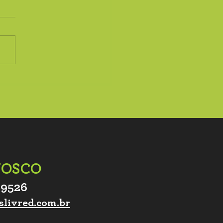
NOSCO
-9526
slivred.com.br