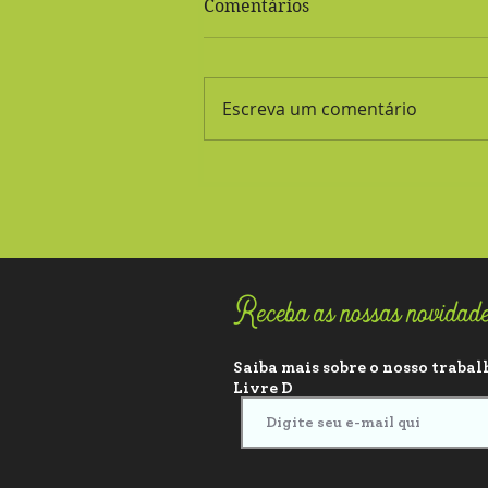
Comentários
Pudim de Chia
Escreva um comentário
Receba as nossas novidad
Saiba mais sobre o nosso trabalh
Livre D