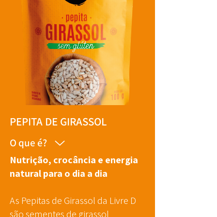
PEPITA DE GIRASSOL
O que é?
Nutrição, crocância e energia
natural para o dia a dia
As Pepitas de Girassol da Livre D
são sementes de girassol