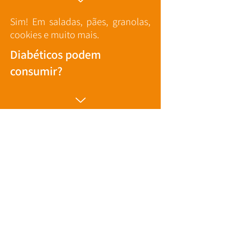
Sim! Em saladas, pães, granolas,
cookies e muito mais.
Diabéticos podem
consumir?
Sim, pois tem baixo teor de
carboidratos — porém deve ser
consumido com moderação
dentro do plano alimentar
individual.
Receitinhas Livre D