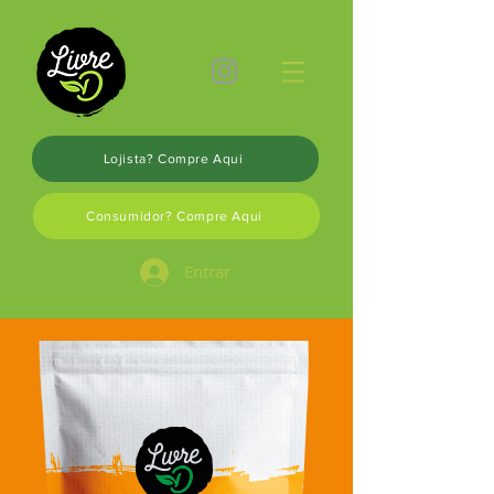
Lojista? Compre Aqui
Consumidor? Compre Aqui
Entrar