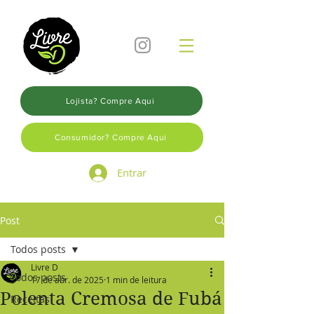
Lojista? Compre Aqui
Consumidor? Compre Aqui
Entrar
Post
Todos posts
Livre D
Todos posts
17 de abr. de 2025
1 min de leitura
Polenta Cremosa de Fubá
Receitas