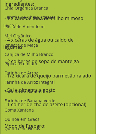
 Ingredientes:
Chia Orgânica Branca
Farinha de Chia Orgânica
 - 1 xícara de fubá de milho mimoso 
Livre D
Pasta de Amendoim
Mel Orgânico
 - 4 xícaras de água ou caldo de 
Vinagre de Maçã
legumes
Canjica de Milho Branco
 - 2 colheres de sopa de manteiga
Pipoca Premium
Farinha de Arroz
 - 1/2 xícara de queijo parmesão ralado
Farinha de Arroz Integral
 - Sal e pimenta a gosto
Farinha de Batata Doce
Farinha de Banana Verde
 - 1 colher de chá de azeite (opcional)
Goma Xantana
Quinoa em Grãos
 Modo de Preparo:
Quinoa em Flocos