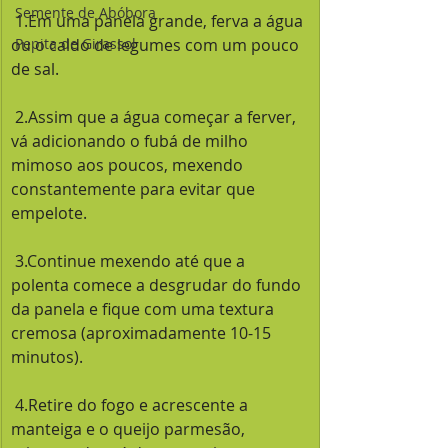
Semente de Abóbora
 1.Em uma panela grande, ferva a água 
ou o caldo de legumes com um pouco 
Pepita de Girassol
de sal.
 2.Assim que a água começar a ferver, 
vá adicionando o fubá de milho 
mimoso aos poucos, mexendo 
constantemente para evitar que 
empelote.
 3.Continue mexendo até que a 
polenta comece a desgrudar do fundo 
da panela e fique com uma textura 
cremosa (aproximadamente 10-15 
minutos).
 4.Retire do fogo e acrescente a 
manteiga e o queijo parmesão, 