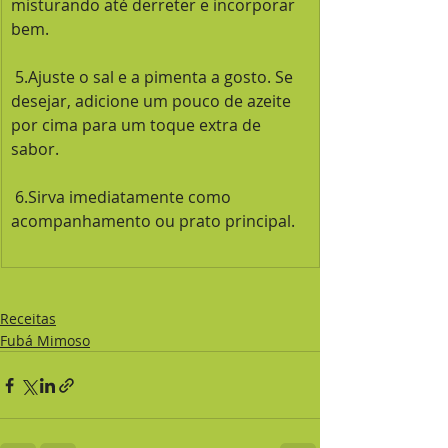
misturando até derreter e incorporar 
bem.
 5.Ajuste o sal e a pimenta a gosto. Se 
desejar, adicione um pouco de azeite 
por cima para um toque extra de 
sabor.
 6.Sirva imediatamente como 
acompanhamento ou prato principal.
Receitas
Fubá Mimoso