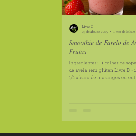
Castanha do Pará Orgânico
Livre D
Pasta de Amendoim
Mel 
23 de abr. de 2025
1 min de leitura
Smoothie de Farelo de A
Frutas
Farinha de Arroz
Farinha
Ingredientes: - 1 colher de sopa de farelo
de aveia sem glúten Livre D - 1 banana -
Goma Xantana
Quinoa e
1/2 xícara de morangos ou outr
de sua...