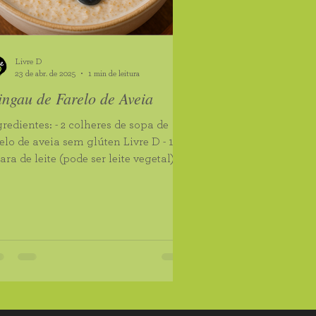
e Chia Orgânica
Livre D
Pipoca Premium
23 de abr. de 2025
1 min de leitura
ngau de Farelo de Aveia
 de Banana Verde
entes: - 2 colheres de sopa de
elo de aveia sem glúten Livre D - 1
ara de leite (pode ser leite vegetal) - 1
her de...