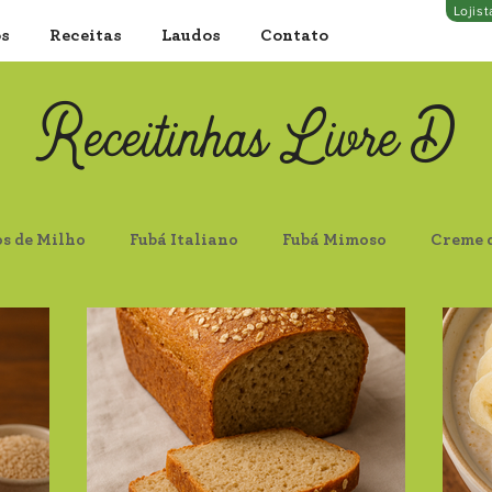
Lojis
os
Receitas
Laudos
Contato
Receitinhas Livre D
os de Milho
Fubá Italiano
Fubá Mimoso
Creme 
locos Finos
Aveia Flocos Grossos
Farelo de Aveia
 Escura
Proteína de Soja Clara
Castanha do Pará In