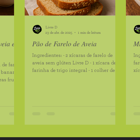
Chia Orgânica
Chia Orgânica Branca
Farinha d
Livre D
Orgânico
Vinagre de Maçã
Canjica de Milho Branco
23 de abr. de 2025
1 min de leitura
veia e
Pão de Farelo de Aveia
Mi
 de Arroz Integral
Farinha de Batata Doce
Farinha
Ingredientes: - 2 xícaras de farelo de
Ingredi
aveia sem glúten Livre D - 1 xícara de
far
farinha de trigo integral - 1 colher de
xíc
sopa de fermento...
col
m Grãos
Quinoa em Flocos
as frutas