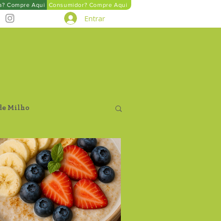
ta? Compre Aqui
Consumidor? Compre Aqui
Entrar
de Milho
Farinha de Aveia
tegral