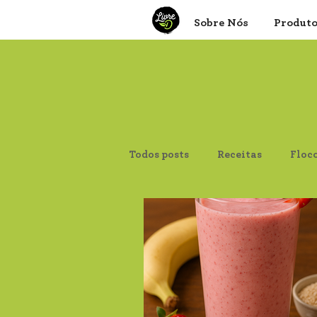
Sobre Nós
Produt
Todos posts
Receitas
Floc
Canjica de Milho
Aveia F
Psyllium
Proteína de Soja