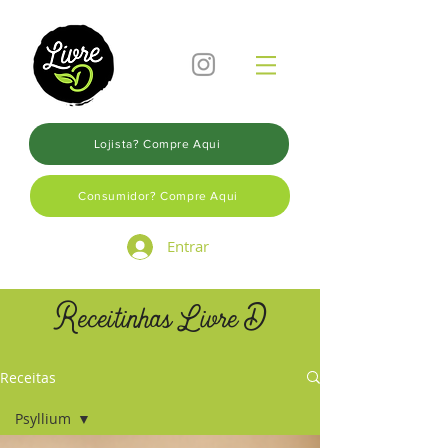
Lojista? Compre Aqui
Consumidor? Compre Aqui
Entrar
Receitinhas Livre D
Receitas
Psyllium