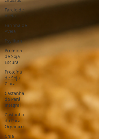
Grossos
Farelo de
Aveia
Farinha de
Aveia
Psyllium
Proteína
de Soja
Escura
Proteína
de Soja
Clara
Castanha
do Pará
Integral
Castanha
do Pará
Orgânico
Chia