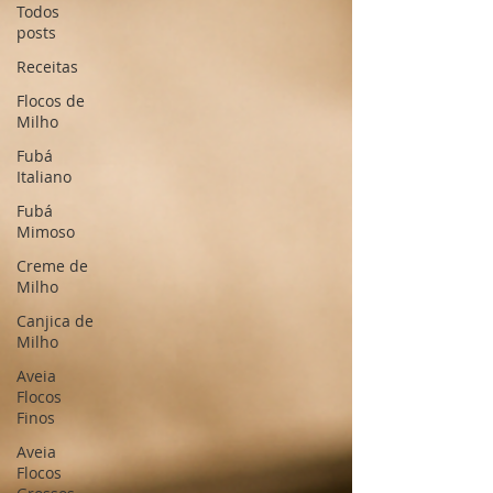
Todos
posts
Receitas
Flocos de
Milho
Fubá
Italiano
Fubá
Mimoso
Creme de
Milho
Canjica de
Milho
Aveia
Flocos
Finos
Aveia
Flocos