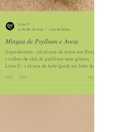
Livre D
23 de abr. de 2025
1 min de leitura
Mingau de Psyllium e Aveia
Ingredientes: - 1/2 xícara de aveia em flocos -
1 colher de chá de psyllium sem glúten
Livre D - 1 xícara de leite (pode ser leite de...