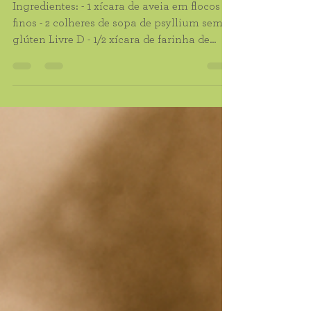
Biscoitos de Psyllium e Aveia
Ingredientes: - 1 xícara de aveia em flocos
finos - 2 colheres de sopa de psyllium sem
glúten Livre D - 1/2 xícara de farinha de...