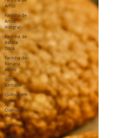
Arroz
Farinha de
Arroz
Integral
Farinha de
Batata
Doce
Farinha de
Banana
Verde
Goma
Xantana
Quinoa em
Grãos
Quinoa em
Flocos
Semente
de
Abóbora