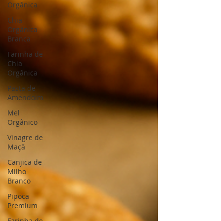
Orgânica
Chia
Orgânica
Branca
Farinha de
Chia
Orgânica
Pasta de
Amendoim
Mel
Orgânico
Vinagre de
Maçã
Canjica de
Milho
Branco
Pipoca
Premium
Farinha de