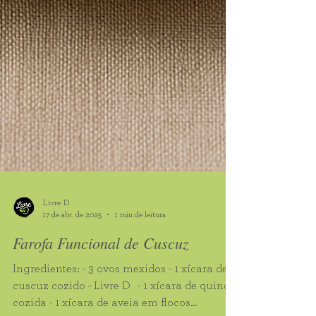
Livre D
17 de abr. de 2025
1 min de leitura
Farofa Funcional de Cuscuz
Ingredientes: - 3 ovos mexidos - 1 xícara de
cuscuz cozido - Livre D - 1 xícara de quinoa