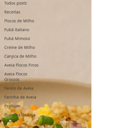
Todos posts
Receitas
Flocos de Milho
Fubá Italiano
Fubá Mimoso
Creme de Milho
Canjica de Milho
Aveia Flocos Finos
Aveia Flocos
Grossos
Farelo de Aveia
Farinha de Aveia
Psyllium
Proteína de Soja
Escura