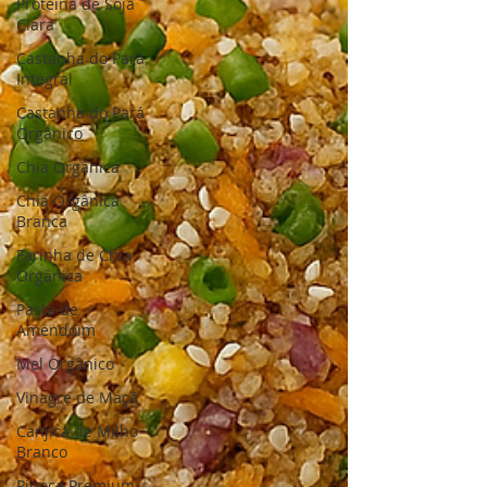
Proteína de Soja
Clara
Castanha do Pará
Integral
Castanha do Pará
Orgânico
Chia Orgânica
Chia Orgânica
Branca
Farinha de Chia
Orgânica
Pasta de
Amendoim
Mel Orgânico
Vinagre de Maçã
Canjica de Milho
Branco
Pipoca Premium