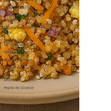
Farinha de Arroz
Farinha de Arroz
Integral
Farinha de Batata
Doce
Farinha de
Banana Verde
Goma Xantana
Quinoa em Grãos
Quinoa em Flocos
Semente de
Abóbora
Pepita de Girassol