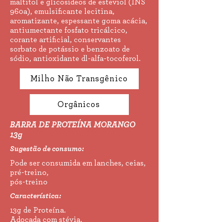
maltitol e glicosídeos de esteviol (INS
960a), emulsificante lecitina,
aromatizante, espessante goma acácia,
antiumectante fosfato tricálcico,
corante artificial, conservantes
sorbato de potássio e benzoato de
sódio, antioxidante dl-alfa-tocoferol.
Milho Não Transgênico
Orgânicos
BARRA DE PROTEÍNA MORANGO
13g
Sugestão de consumo:
Pode ser consumida em lanches, ceias,
pré-treino,
pós-treino
Característica:
13g de Proteína.​
Adoçada com stévia.​