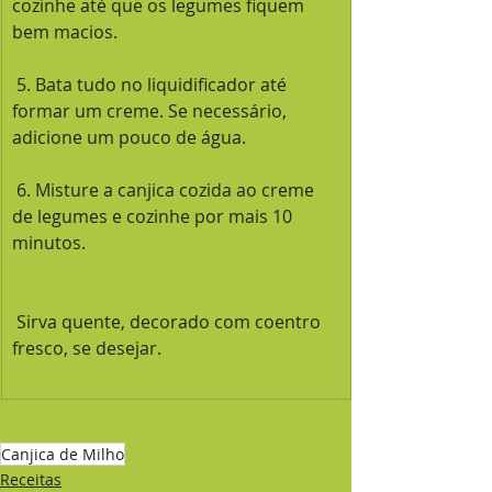
cozinhe até que os legumes fiquem 
bem macios.
 5. Bata tudo no liquidificador até 
formar um creme. Se necessário, 
adicione um pouco de água.
 6. Misture a canjica cozida ao creme 
de legumes e cozinhe por mais 10 
minutos.
 Sirva quente, decorado com coentro 
fresco, se desejar.
Canjica de Milho
Receitas