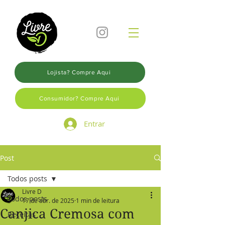
Lojista? Compre Aqui
Consumidor? Compre Aqui
Entrar
Post
Todos posts
Livre D
Todos posts
17 de abr. de 2025
1 min de leitura
Canjica Cremosa com
Receitas