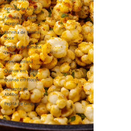
Farinha de Arroz
Farinha de Arroz
Integral
Farinha de Batata
Doce
Farinha de Banana
Verde
Goma Xantana
Quinoa em Grãos
Quinoa em Flocos
Semente de
Abóbora
Pepita de Girassol