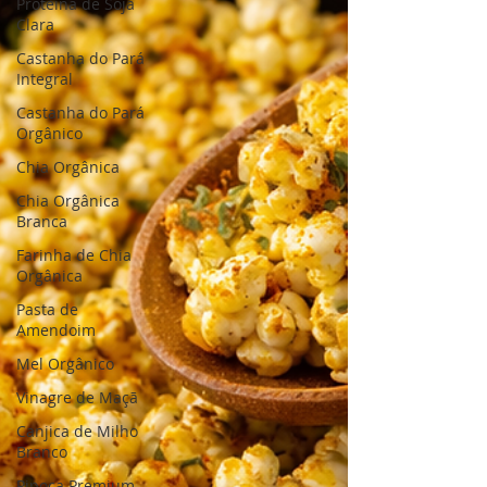
Proteína de Soja
Clara
Castanha do Pará
Integral
Castanha do Pará
Orgânico
Chia Orgânica
Chia Orgânica
Branca
Farinha de Chia
Orgânica
Pasta de
Amendoim
Mel Orgânico
Vinagre de Maçã
Canjica de Milho
Branco
Pipoca Premium