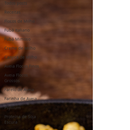
Todos posts
Receitas
Flocos de Milho
Fubá Italiano
Fubá Mimoso
Creme de Milho
Canjica de Milho
Aveia Flocos Finos
Aveia Flocos
Grossos
Farelo de Aveia
Farinha de Aveia
Psyllium
Proteína de Soja
Escura