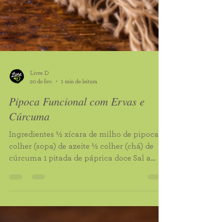
Livre D
20 de fev.
1 min de leitura
Pipoca Funcional com Ervas e
Cúrcuma
Ingredientes ½ xícara de milho de pipoca 1
colher (sopa) de azeite ½ colher (chá) de
cúrcuma 1 pitada de páprica doce Sal a
gosto Modo de preparo Prepare a pipoca
normalmente utilizando o azeite. Após
estourar completamente, desligue o fogo.