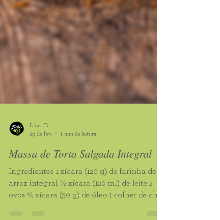
Livre D
23 de fev.
1 min de leitura
Massa de Torta Salgada Integral
Ingredientes 1 xícara (120 g) de farinha de
arroz integral ½ xícara (120 ml) de leite 2
ovos ¼ xícara (50 g) de óleo 1 colher de chá