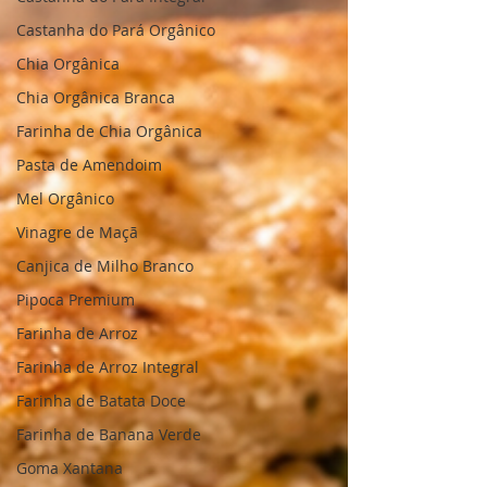
Castanha do Pará Orgânico
Chia Orgânica
Chia Orgânica Branca
Farinha de Chia Orgânica
Pasta de Amendoim
Mel Orgânico
Vinagre de Maçã
Canjica de Milho Branco
Pipoca Premium
Farinha de Arroz
Farinha de Arroz Integral
Farinha de Batata Doce
Farinha de Banana Verde
Goma Xantana