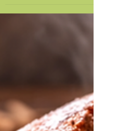
(5 g) de sal 1 colher de sopa (15 g) de
fermento químico Modo de preparo Bata
todos os ingredientes no liquidificador até
formar uma massa homogênea. Despeje
metade da massa em uma forma untada.
Adicione o recheio de sua preferência.
Cubra com o restante da massa. Asse em
forno preaquecido a 180 °C por 30 a 35
minutos, até dourar. Se quiser, pos