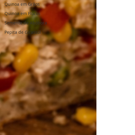
Quinoa em Grãos
Quinoa em Flocos
Semente de Abóbora
Pepita de Girassol