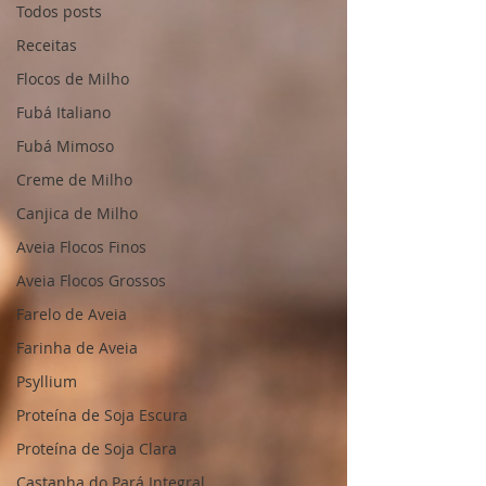
Todos posts
Receitas
Flocos de Milho
Fubá Italiano
Fubá Mimoso
Creme de Milho
Canjica de Milho
Aveia Flocos Finos
Aveia Flocos Grossos
Farelo de Aveia
Farinha de Aveia
Psyllium
Proteína de Soja Escura
Proteína de Soja Clara
Castanha do Pará Integral