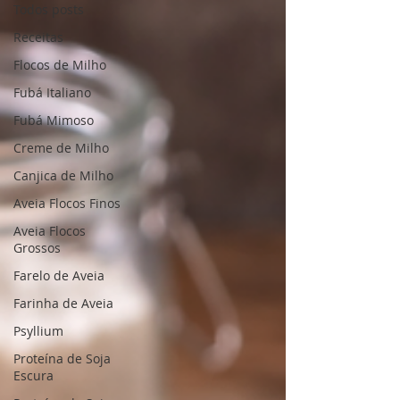
Todos posts
Receitas
Flocos de Milho
Fubá Italiano
Fubá Mimoso
Creme de Milho
Canjica de Milho
Aveia Flocos Finos
Aveia Flocos
Grossos
Farelo de Aveia
Farinha de Aveia
Psyllium
Proteína de Soja
Escura