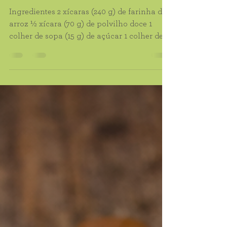
Pão Sem Glúten com Farinha de
Arroz
Ingredientes 2 xícaras (240 g) de farinha de
arroz ½ xícara (70 g) de polvilho doce 1
colher de sopa (15 g) de açúcar 1 colher de
chá (5 g) de sal 1 sachê (10 g) de fermento
biológico seco 2 ovos 1 xícara (240 ml) de
água morna ¼ xícara (60 ml) de óleo Modo
de Preparo Misture a farinha de arroz, o
polvilho doce, o açúcar, o sal e o fermento.
Adicione os ovos, a água morna e o óleo.
Bata até formar uma massa homogênea e
pegajosa. Transfira para uma forma de pão
untada. Deixe c