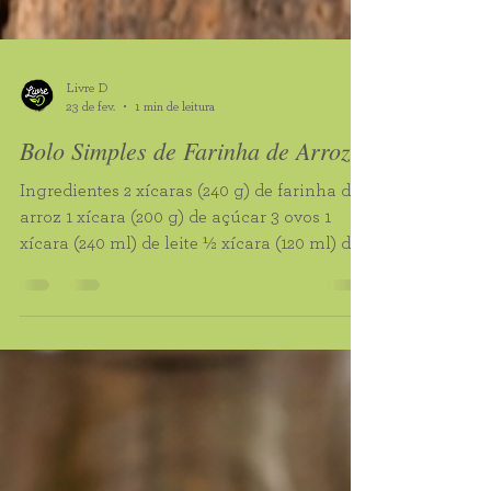
Livre D
23 de fev.
1 min de leitura
Bolo Simples de Farinha de Arroz
Ingredientes 2 xícaras (240 g) de farinha de
arroz 1 xícara (200 g) de açúcar 3 ovos 1
xícara (240 ml) de leite ½ xícara (120 ml) de
óleo 1 colher de sopa (15 g) de fermento
químico 1 colher de chá de essência de
baunilha (opcional) Modo de Preparo Bata
os ovos, o açúcar e o óleo até formar um
creme. Acrescente a farinha e o leite,