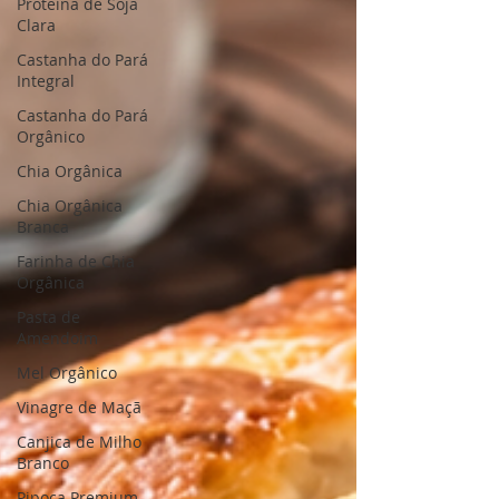
Proteína de Soja
Clara
Castanha do Pará
Integral
Castanha do Pará
Orgânico
Chia Orgânica
Chia Orgânica
Branca
Farinha de Chia
Orgânica
Pasta de
Amendoim
Mel Orgânico
Vinagre de Maçã
Canjica de Milho
Branco
Pipoca Premium