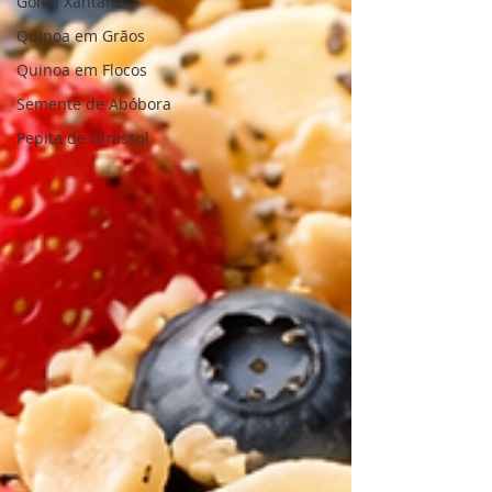
Goma Xantana
Quinoa em Grãos
Quinoa em Flocos
Semente de Abóbora
Pepita de Girassol