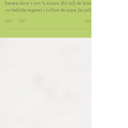
Ingredientes ½ xícara (60 g) de farinha de
batata-doce 1 ovo ¼ xícara (60 ml) de leite
ou bebida vegetal 1 colher de sopa (15 ml)
de óleo de coco ou azeite ½ colher de chá
de fermento químico 1 pitada de sal Modo
de preparo Em um recipiente, misture o
ovo, o leite e o óleo. Acrescente a farinha de
batata-doce e o sal, mexendo até formar
uma massa homogênea. Adicione o
fermento por último e misture
delicadamente. Despeje a massa em uma
máquina de waffle previamente aquecida e