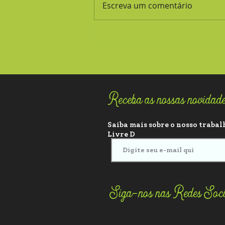
Escreva um comentário
Receba as nossas novidad
Saiba mais sobre o nosso trabalh
Livre D
Siga-nos nas Redes Soci