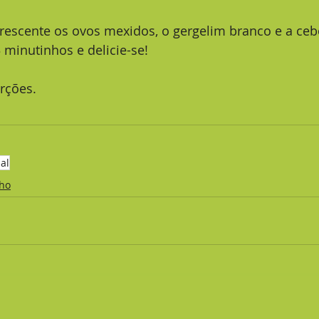
 minutinhos e delicie-se! 
rções.
al
lho