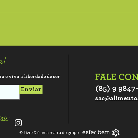
Feijão Tropeiro com Flocos
e Recheio de Frango
es!
FALE CO
o e viva a liberdade de ser
(85) 9 9847
Enviar
sac@alimento
ais:
© Livre D é uma marca do grupo