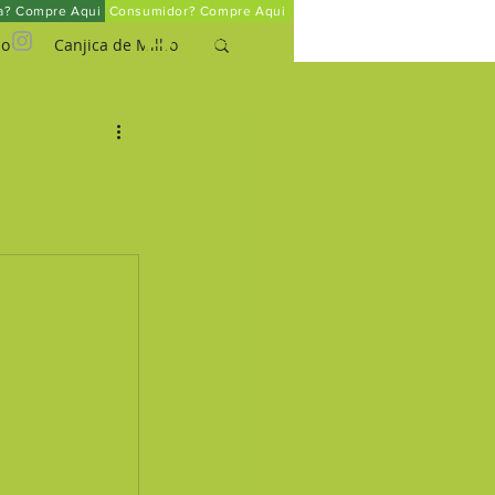
ta? Compre Aqui
Consumidor? Compre Aqui
Entrar
ho
Canjica de Milho
um
o Pará Orgânico
Mel Orgânico
rinha de Arroz Integral
Quinoa em Flocos