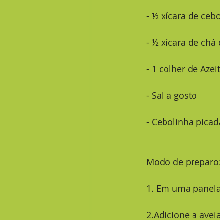
 - ½ xícara de ceb
 - ½ xícara de ch
 - 1 colher de Azei
 - Sal a gosto
 - Cebolinha picad
 Modo de preparo
 1. Em uma panela
 2.Adicione a avei