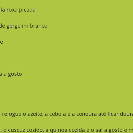
ola roxa picada
á de gergelim branco
te
a a gosto
:
 refogue o azeite, a cebola e a cenoura até ficar dour
a, o cuscuz cozido, a quinoa cozida e o sal a gosto e m