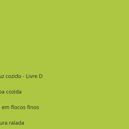
uz cozido - Livre D   
noa cozida
ia em flocos finos
oura ralada