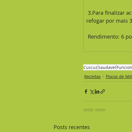
 3.Para finalizar acrescente os ovos mexidos, o gergelim branco e a cebolinha deixe 
refogar por mais 3
 Rendimento: 6 po
Cuscuz
Saudavel
Funcion
Receitas
Flocos de Mi
Posts recentes