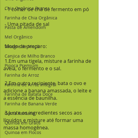
Chia Orgânica Branca
 - 1 colher de chá de fermento em pó
Farinha de Chia Orgânica
 - Uma pitada de sal
Pasta de Amendoim
Mel Orgânico
 Modo de preparo:
Vinagre de Maçã
Canjica de Milho Branco
 1.Em uma tigela, misture a farinha de 
Pipoca Premium
aveia, o fermento e o sal.
Farinha de Arroz
 2.Em outro recipiente, bata o ovo e 
Farinha de Arroz Integral
adicione a banana amassada, o leite e 
Farinha de Batata Doce
a essência de baunilha.
Farinha de Banana Verde
 3.Junte os ingredientes secos aos 
Goma Xantana
líquidos e misture até formar uma 
Quinoa em Grãos
massa homogênea.
Quinoa em Flocos