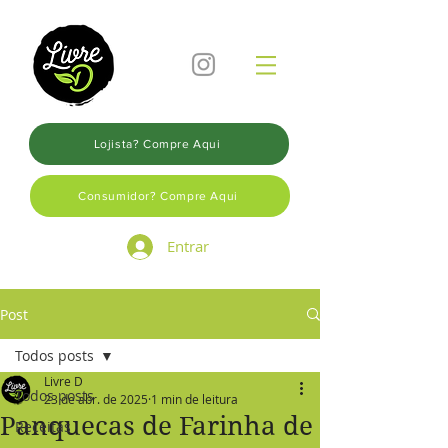
Lojista? Compre Aqui
Consumidor? Compre Aqui
Entrar
Post
Todos posts
Livre D
Todos posts
23 de abr. de 2025
1 min de leitura
Panquecas de Farinha de
Receitas