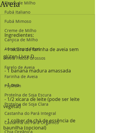
Aveia
Flocos de Milho
Fubá Italiano
Fubá Mimoso
Creme de Milho
 Ingredientes:
Canjica de Milho
 - 1 xícara de farinha de aveia sem 
Aveia Flocos Finos
glúten Livre D
Aveia Flocos Grossos
Farelo de Aveia
 - 1 banana madura amassada
Farinha de Aveia
 - 1 ovo
Psyllium
Proteína de Soja Escura
 - 1/2 xícara de leite (pode ser leite 
Proteína de Soja Clara
vegetal)
Castanha do Pará Integral
 - 1 colher de chá de essência de 
Castanha do Pará Orgânico
baunilha (opcional)
Chia Orgânica