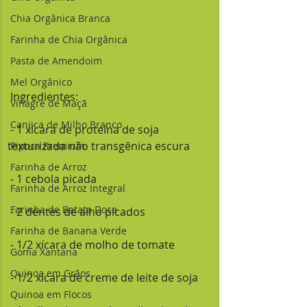
Chia Orgânica Branca
Farinha de Chia Orgânica
Pasta de Amendoim
Mel Orgânico
 Ingredientes:
Vinagre de Maçã
Canjica de Milho Branco
 - 1 xícara de proteína de soja 
texturizada não transgênica escura
Pipoca Premium
Farinha de Arroz
 - 1 cebola picada
Farinha de Arroz Integral
Farinha de Batata Doce
 - 2 dentes de alho picados
Farinha de Banana Verde
 - 1/2 xícara de molho de tomate
Goma Xantana
Quinoa em Grãos
 - 1/2 xícara de creme de leite de soja
Quinoa em Flocos