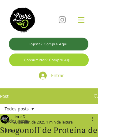
Lojista? Compre Aqui
Consumidor? Compre Aqui
Entrar
Post
Todos posts
Livre D
Todos posts
23 de abr. de 2025
1 min de leitura
Strogonoff de Proteína de
Receitas