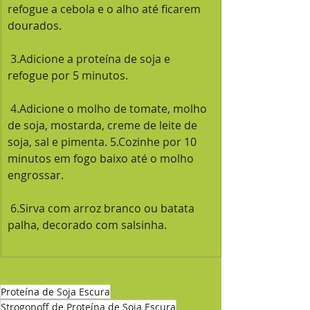
refogue a cebola e o alho até ficarem 
dourados.
 3.Adicione a proteína de soja e 
refogue por 5 minutos.
 4.Adicione o molho de tomate, molho 
de soja, mostarda, creme de leite de 
soja, sal e pimenta. 5.Cozinhe por 10 
minutos em fogo baixo até o molho 
engrossar.
 6.Sirva com arroz branco ou batata 
palha, decorado com salsinha.
Proteína de Soja Escura
Strogonoff de Proteína de Soja Escura