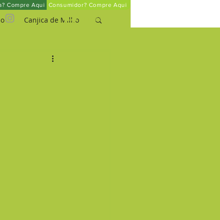
ta? Compre Aqui
Consumidor? Compre Aqui
Entrar
ho
Canjica de Milho
um
o Pará Orgânico
Mel Orgânico
rinha de Arroz Integral
Quinoa em Flocos