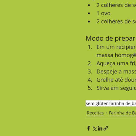
2 colheres de s
1 ovo
2 colheres de 
Modo de prepar
Em um recipient
massa homogê
Aqueça uma fri
Despeje a mass
Grelhe até dour
Sirva em segui
sem glúten
farinha de b
Receitas
Farinha de B