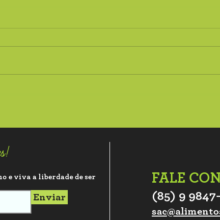
Salada Crocante com
Gra
Pepitas de Girassol
Pepi
es!
FALE CO
o e viva a liberdade de ser
(85) 9 9847
Enviar
sac@alimento