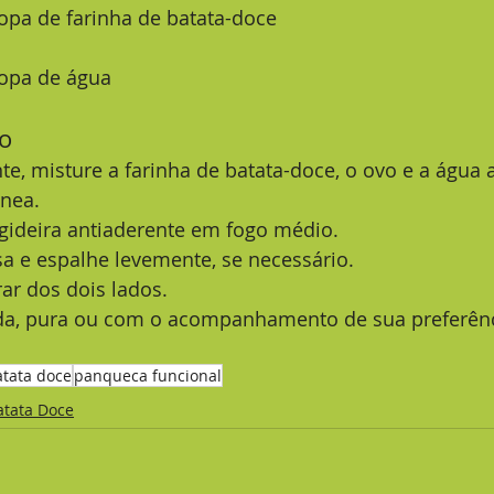
opa de farinha de batata-doce
sopa de água
o
e, misture a farinha de batata-doce, o ovo e a água 
nea.
gideira antiaderente em fogo médio.
a e espalhe levemente, se necessário.
ar dos dois lados.
da, pura ou com o acompanhamento de sua preferênc
atata doce
panqueca funcional
atata Doce