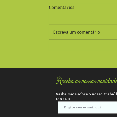
Comentários
Escreva um comentário
Pasta de Girassol (Tipo
Pasta de Amendoim)
Receba as nossas novidad
Saiba mais sobre o nosso trabalh
Livre D