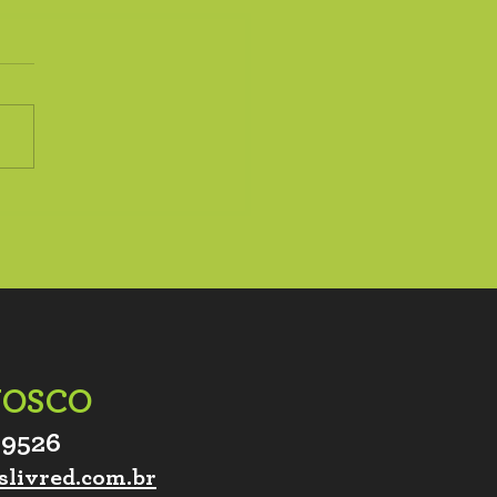
nola Caseira com
tas de Girassol
NOSCO
-9526
slivred.com.br