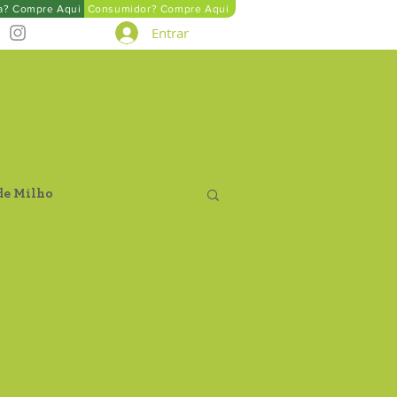
ta? Compre Aqui
Consumidor? Compre Aqui
Entrar
de Milho
Farinha de Aveia
tegral