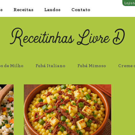
Lojis
os
Receitas
Laudos
Contato
Receitinhas Livre D
os de Milho
Fubá Italiano
Fubá Mimoso
Creme 
locos Finos
Aveia Flocos Grossos
Farelo de Aveia
 Escura
Proteína de Soja Clara
Castanha do Pará In