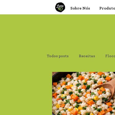
Sobre Nós
Produt
Todos posts
Receitas
Floc
Canjica de Milho
Aveia F
Psyllium
Proteína de Soja