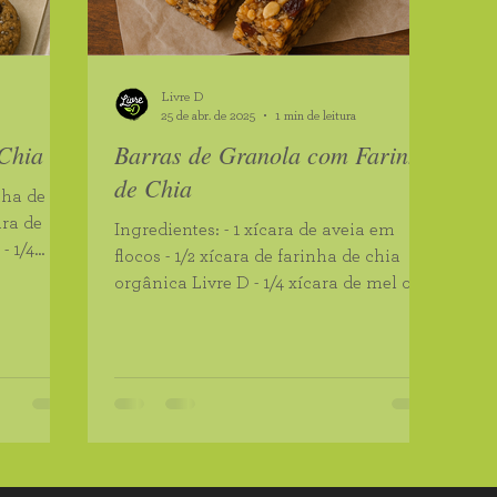
Chia Orgânica
Chia Orgânica Branca
Farinha d
Livre D
Orgânico
Vinagre de Maçã
Canjica de Milho Branco
25 de abr. de 2025
1 min de leitura
 Chia
Barras de Granola com Farinha
de Chia
 de Arroz Integral
Farinha de Batata Doce
Farinha
Ingredientes: - 1 xícara de aveia em
4
flocos - 1/2 xícara de farinha de chia
m Grãos
Quinoa em Flocos
orgânica Livre D - 1/4 xícara de mel ou
xarope de bordo -...