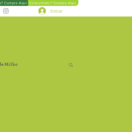
ta? Compre Aqui
Consumidor? Compre Aqui
Entrar
de Milho
Farinha de Aveia
tegral