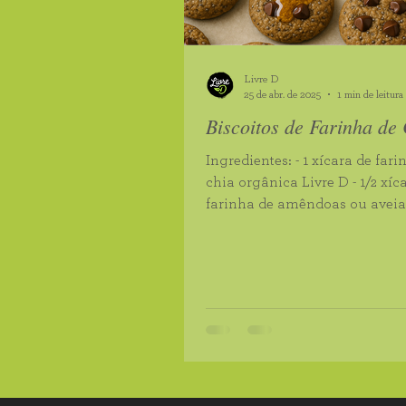
Castanha do Pará Orgânico
Livre D
Pasta de Amendoim
Mel 
25 de abr. de 2025
1 min de leitura
Biscoitos de Farinha de
Farinha de Arroz
Farinha
Ingredientes: - 1 xícara de farinha de
chia orgânica Livre D - 1/2 xícara de
farinha de amêndoas ou aveia - 1/
xícara de mel ou...
Goma Xantana
Quinoa e