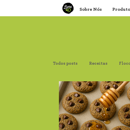
Sobre Nós
Produt
Todos posts
Receitas
Floc
Canjica de Milho
Aveia F
Psyllium
Proteína de Soja