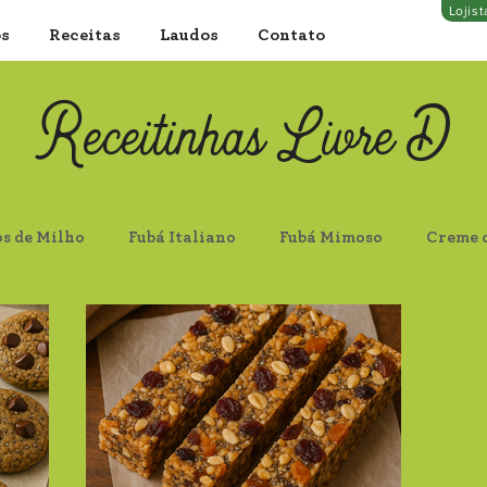
Lojis
os
Receitas
Laudos
Contato
Receitinhas Livre D
os de Milho
Fubá Italiano
Fubá Mimoso
Creme 
locos Finos
Aveia Flocos Grossos
Farelo de Aveia
 Escura
Proteína de Soja Clara
Castanha do Pará In