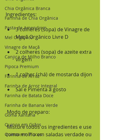
Chia Orgânica Branca
Ingredientes:
Farinha de Chia Orgânica
Pasta de Amendoim
3 colheres (sopa) de Vinagre de 
Maçã Orgânico Livre D
Mel Orgânico
Vinagre de Maçã
2 colheres (sopa) de azeite extra 
Canjica de Milho Branco
virgem 
Pipoca Premium
1 colher (chá) de mostarda dijon
Farinha de Arroz
Farinha de Arroz Integral
Sal e Pimenta a gosto
Farinha de Batata Doce
Farinha de Banana Verde
 Modo de preparo:
Goma Xantana
Quinoa em Grãos
 Misture todos os ingredientes e use 
como molho em saladas verdade ou 
Quinoa em Flocos