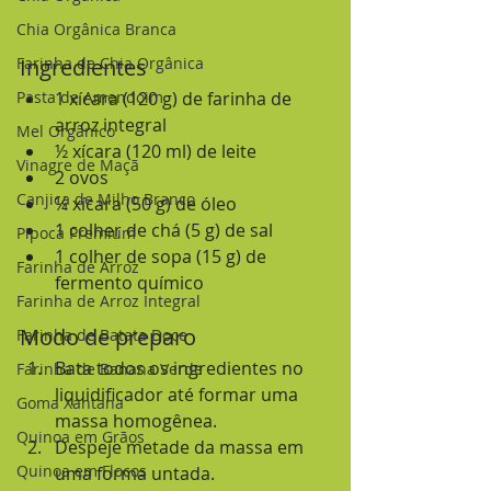
Chia Orgânica Branca
Farinha de Chia Orgânica
Ingredientes
Pasta de Amendoim
1 xícara (120 g) de farinha de 
arroz integral
Mel Orgânico
½ xícara (120 ml) de leite
Vinagre de Maçã
2 ovos
Canjica de Milho Branco
¼ xícara (50 g) de óleo
1 colher de chá (5 g) de sal
Pipoca Premium
1 colher de sopa (15 g) de 
Farinha de Arroz
fermento químico
Farinha de Arroz Integral
Modo de preparo
Farinha de Batata Doce
Bata todos os ingredientes no 
Farinha de Banana Verde
liquidificador até formar uma 
Goma Xantana
massa homogênea.
Quinoa em Grãos
Despeje metade da massa em 
Quinoa em Flocos
uma forma untada.