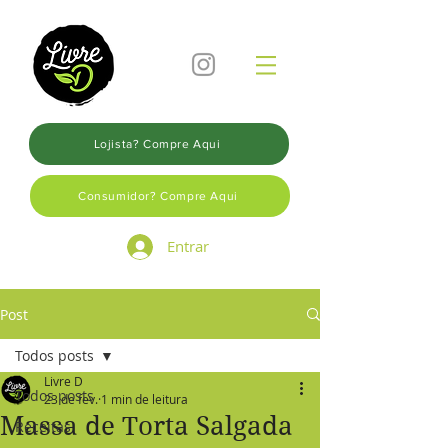
Lojista? Compre Aqui
Consumidor? Compre Aqui
Entrar
Post
Todos posts
Livre D
Todos posts
23 de fev.
1 min de leitura
Massa de Torta Salgada
Receitas