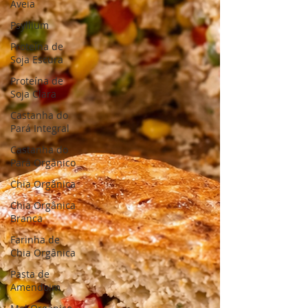
Aveia
Psyllium
Proteína de
Soja Escura
Proteína de
Soja Clara
Castanha do
Pará Integral
Castanha do
Pará Orgânico
Chia Orgânica
Chia Orgânica
Branca
Farinha de
Chia Orgânica
Pasta de
Amendoim