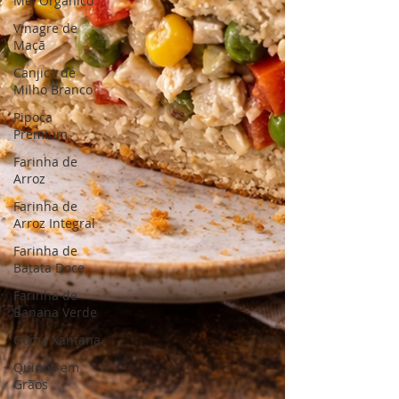
Mel Orgânico
Vinagre de
Maçã
Canjica de
Milho Branco
Pipoca
Premium
Farinha de
Arroz
Farinha de
Arroz Integral
Farinha de
Batata Doce
Farinha de
Banana Verde
Goma Xantana
Quinoa em
Grãos