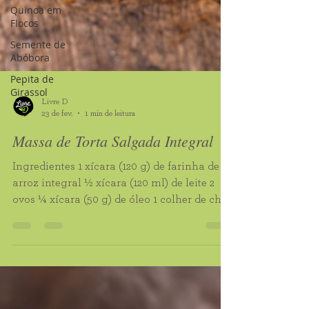
Quinoa em
Flocos
Semente de
Abóbora
Pepita de
Girassol
Livre D
23 de fev.
1 min de leitura
Massa de Torta Salgada Integral
Ingredientes 1 xícara (120 g) de farinha de
arroz integral ½ xícara (120 ml) de leite 2
ovos ¼ xícara (50 g) de óleo 1 colher de chá
(5 g) de sal 1 colher de sopa (15 g) de
fermento químico Modo de preparo Bata
todos os ingredientes no liquidificador até
formar uma massa homogênea. Despeje
metade da massa em uma forma untada.