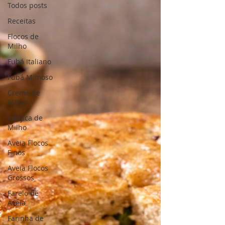
Todos posts
Receitas
Flocos de
Milho
Fubá Italiano
Fubá Mimoso
Creme de
Milho
Canjica de
Milho
Aveia Flocos
Finos
Aveia Flocos
Grossos
Farelo de
Aveia
Farinha de