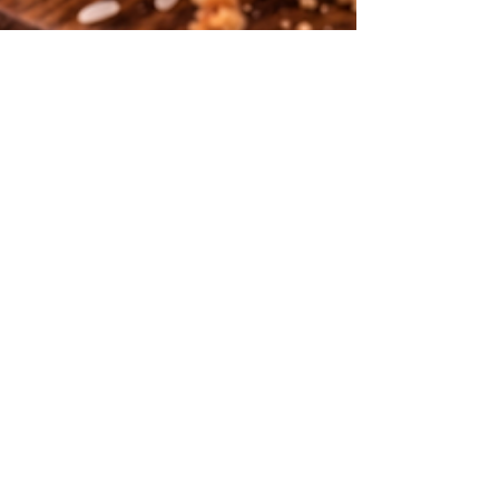
Livre D
23 de fev.
1 min de leitura
Bolo Integral de Arroz
Ingredientes 1½ xícara (180 g) de farinha de