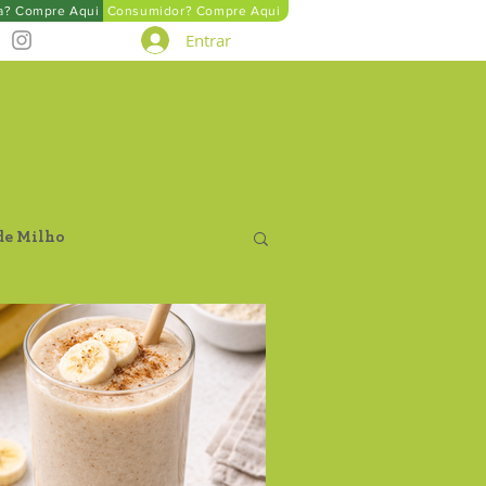
ta? Compre Aqui
Consumidor? Compre Aqui
Entrar
de Milho
Farinha de Aveia
tegral