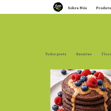
Sobre Nós
Produt
Todos posts
Receitas
Floc
Canjica de Milho
Aveia F
Psyllium
Proteína de Soja