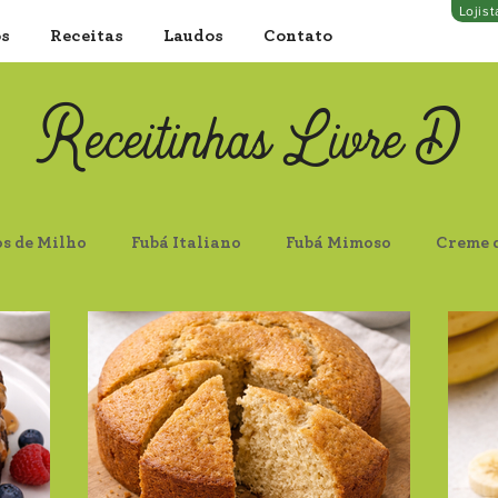
Lojis
os
Receitas
Laudos
Contato
Receitinhas Livre D
os de Milho
Fubá Italiano
Fubá Mimoso
Creme 
locos Finos
Aveia Flocos Grossos
Farelo de Aveia
 Escura
Proteína de Soja Clara
Castanha do Pará In