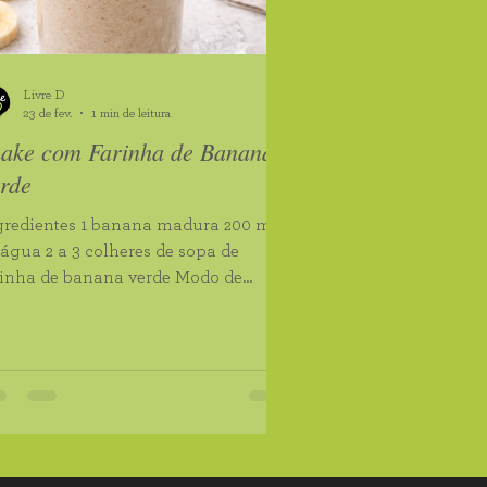
e Chia Orgânica
Livre D
Pipoca Premium
23 de fev.
1 min de leitura
ake com Farinha de Banana
rde
 de Banana Verde
gredientes 1 banana madura 200 ml
 água 2 a 3 colheres de sopa de
rinha de banana verde Modo de
eparo No liquidificador, bata a
nana com a água até obter uma
stura homogênea. Acrescente a
rinha e bata novamente até
corporar bem. Sirva imediatamente.
icione canela, cacau
 pó ou algumas pedras de gelo para
iar o sabor.