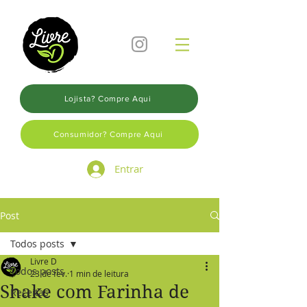
Lojista? Compre Aqui
Consumidor? Compre Aqui
Entrar
Post
Todos posts
Livre D
Todos posts
23 de fev.
1 min de leitura
Shake com Farinha de
Receitas