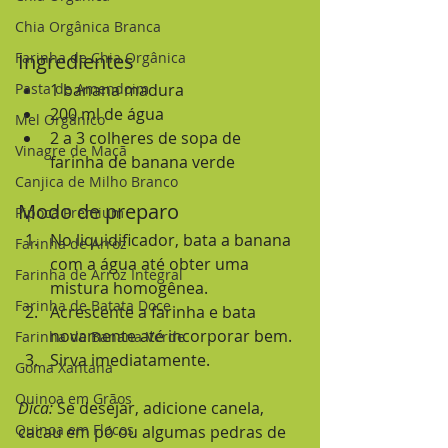
Chia Orgânica Branca
Farinha de Chia Orgânica
Ingredientes
Pasta de Amendoim
1 banana madura
200 ml de água
Mel Orgânico
2 a 3 colheres de sopa de 
Vinagre de Maçã
farinha de banana verde
Canjica de Milho Branco
Modo de preparo
Pipoca Premium
No liquidificador, bata a banana 
Farinha de Arroz
com a água até obter uma 
Farinha de Arroz Integral
mistura homogênea.
Farinha de Batata Doce
Acrescente a farinha e bata 
novamente até incorporar bem.
Farinha de Banana Verde
Sirva imediatamente.
Goma Xantana
Quinoa em Grãos
Dica:
 Se desejar, adicione canela, 
Quinoa em Flocos
cacau em pó ou algumas pedras de 