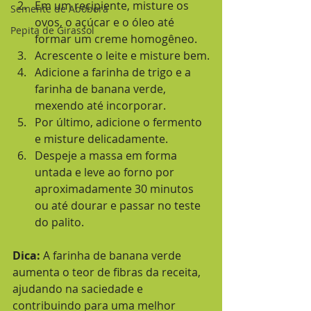
Em um recipiente, misture os 
Semente de Abóbora
ovos, o açúcar e o óleo até 
Pepita de Girassol
formar um creme homogêneo.
Acrescente o leite e misture bem.
Adicione a farinha de trigo e a 
farinha de banana verde, 
mexendo até incorporar.
Por último, adicione o fermento 
e misture delicadamente.
Despeje a massa em forma 
untada e leve ao forno por 
aproximadamente 30 minutos 
ou até dourar e passar no teste 
do palito.
Dica:
 A farinha de banana verde 
aumenta o teor de fibras da receita, 
ajudando na saciedade e 
contribuindo para uma melhor 