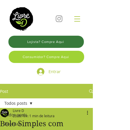
Lojista? Compre Aqui
Consumidor? Compre Aqui
Entrar
Post
Todos posts
Livre D
Todos posts
23 de fev.
1 min de leitura
Bolo Simples com
Receitas