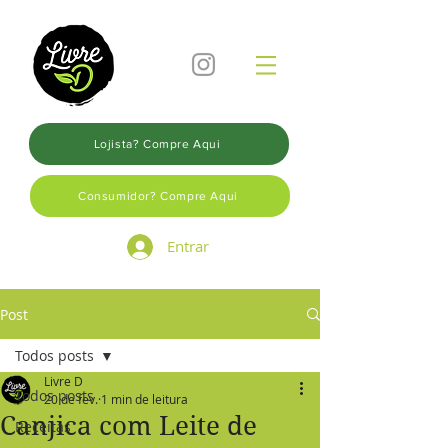
Lojista? Compre Aqui
Consumidor? Compre Aqui
Entrar
Post
Todos posts
Livre D
Todos posts
20 de fev.
1 min de leitura
Canjica com Leite de
Receitas