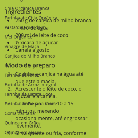
Chia Orgânica Branca
Ingredientes
Farinha de Chia Orgânica
250 g de canjica de milho branca
Pasta de Amendoim
1 litro de água
200 ml de leite de coco
Mel Orgânico
½ xícara de açúcar
Vinagre de Maçã
Canela a gosto
Canjica de Milho Branco
Modo de preparo
Pipoca Premium
Cozinhe a canjica na água até 
Farinha de Arroz
que esteja macia.
Farinha de Arroz Integral
Acrescente o leite de coco, o 
Farinha de Batata Doce
açúcar e a canela.
Cozinhe por mais 10 a 15 
Farinha de Banana Verde
minutos, mexendo 
Goma Xantana
ocasionalmente, até engrossar 
Quinoa em Grãos
levemente.
Quinoa em Flocos
Sirva quente ou fria, conforme 