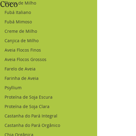
Coco
Flocos de Milho
Fubá Italiano
Fubá Mimoso
Creme de Milho
Canjica de Milho
Aveia Flocos Finos
Aveia Flocos Grossos
Farelo de Aveia
Farinha de Aveia
Psyllium
Proteína de Soja Escura
Proteína de Soja Clara
Castanha do Pará Integral
Castanha do Pará Orgânico
Chia Orgânica