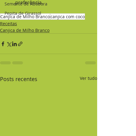
preferência.
Semente de Abóbora
Pepita de Girassol
Canjica de Milho Branco
canjica com coco
Receitas
Canjica de Milho Branco
Posts recentes
Ver tudo