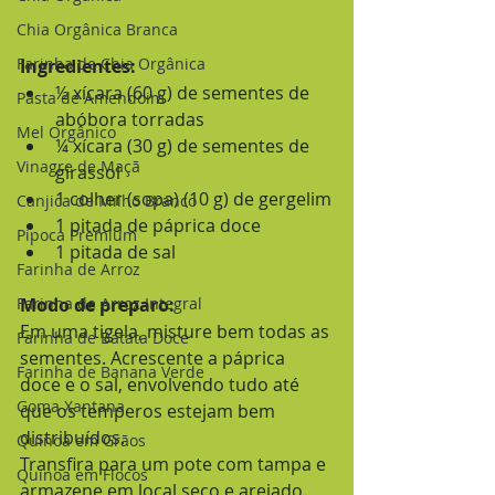
Chia Orgânica Branca
Farinha de Chia Orgânica
Ingredientes:
½ xícara (60 g) de sementes de 
Pasta de Amendoim
abóbora torradas
Mel Orgânico
¼ xícara (30 g) de sementes de 
Vinagre de Maçã
girassol
1 colher (sopa) (10 g) de gergelim
Canjica de Milho Branco
1 pitada de páprica doce
Pipoca Premium
1 pitada de sal
Farinha de Arroz
Farinha de Arroz Integral
Modo de preparo:
Em uma tigela, misture bem todas as 
Farinha de Batata Doce
sementes. Acrescente a páprica 
Farinha de Banana Verde
doce e o sal, envolvendo tudo até 
Goma Xantana
que os temperos estejam bem 
distribuídos.
Quinoa em Grãos
Transfira para um pote com tampa e 
Quinoa em Flocos
armazene em local seco e arejado. 