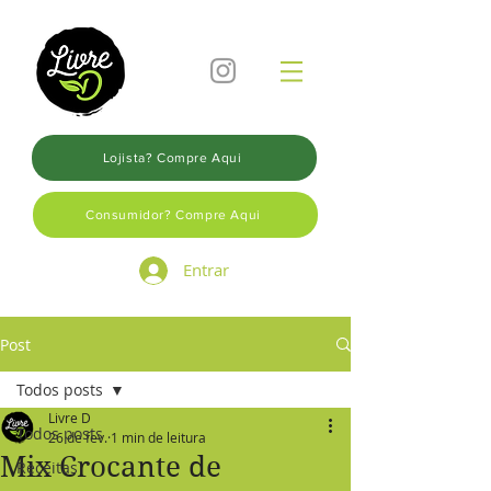
Lojista? Compre Aqui
Consumidor? Compre Aqui
Entrar
Post
Todos posts
Livre D
Todos posts
26 de fev.
1 min de leitura
Mix Crocante de
Receitas