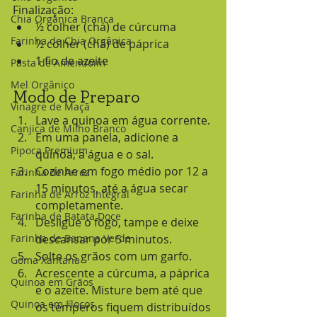
Finalização:
Chia Orgânica Branca
½ colher (chá) de cúrcuma
Farinha de Chia Orgânica
½ colher (chá) de páprica
1 fio de azeite
Pasta de Amendoim
Mel Orgânico
Modo de Preparo
Vinagre de Maçã
Lave a quinoa em água corrente.
Canjica de Milho Branco
Em uma panela, adicione a 
Pipoca Premium
quinoa, a água e o sal.
Cozinhe em fogo médio por 12 a 
Farinha de Arroz
15 minutos, até a água secar 
Farinha de Arroz Integral
completamente.
Farinha de Batata Doce
Desligue o fogo, tampe e deixe 
Farinha de Banana Verde
descansar por 5 minutos.
Solte os grãos com um garfo.
Goma Xantana
Acrescente a cúrcuma, a páprica 
Quinoa em Grãos
e o azeite. Misture bem até que 
Quinoa em Flocos
os temperos fiquem distribuídos 