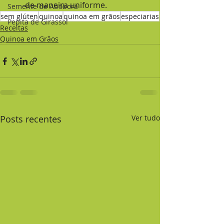
de maneira uniforme.
Semente de Abóbora
sem glúten
quinoa
quinoa em grãos
especiarias
Pepita de Girassol
Receitas
Quinoa em Grãos
Posts recentes
Ver tudo