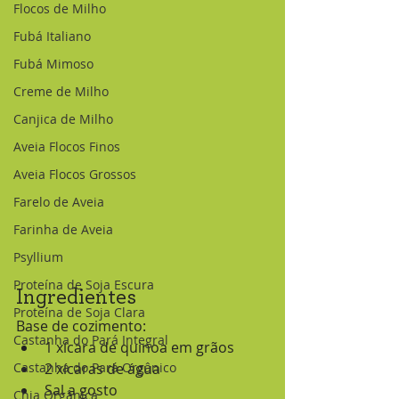
Flocos de Milho
Fubá Italiano
Fubá Mimoso
Creme de Milho
Canjica de Milho
Aveia Flocos Finos
Aveia Flocos Grossos
Farelo de Aveia
Farinha de Aveia
Psyllium
Proteína de Soja Escura
Ingredientes
Proteína de Soja Clara
Base de cozimento:
Castanha do Pará Integral
1 xícara de quinoa em grãos
Castanha do Pará Orgânico
2 xícaras de água
Sal a gosto
Chia Orgânica