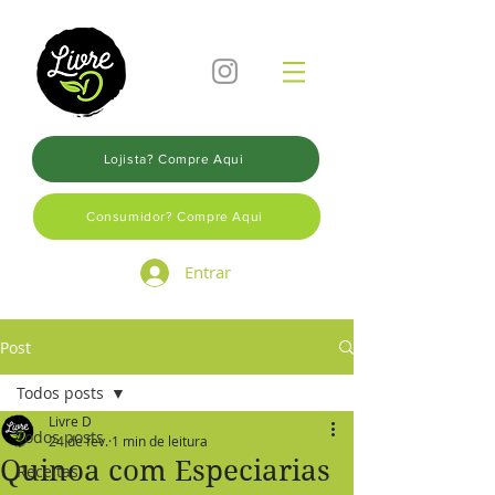
Lojista? Compre Aqui
Consumidor? Compre Aqui
Entrar
Post
Todos posts
Livre D
Todos posts
24 de fev.
1 min de leitura
Quinoa com Especiarias
Receitas